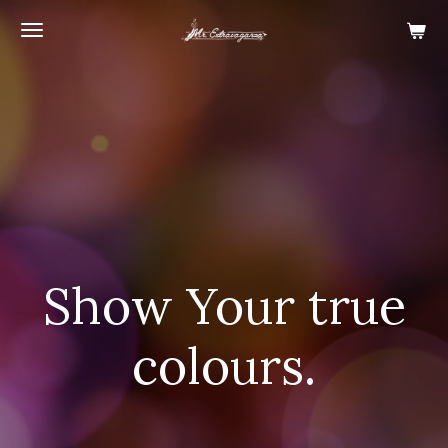
Ga
direct
naar
de
hoofdinhoud
Show Your true
colours.