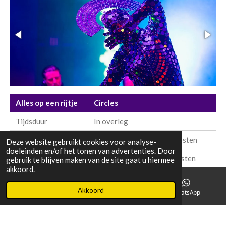
Alles op een rijtje
Circles
Tijdsduur
In overleg
Prijs 1 performer
€375, - ex 9% btw & reiskosten
Deze website gebruikt cookies voor analyse-
doeleinden en/of het tonen van advertenties. Door
Prijs 2 performers
€ 700- ex 9% btw & reiskosten
gebruik te blijven maken van de site gaat u hiermee
akkoord.
Akkoord
E-mailadres
Instagram
WhatsApp
© 2018 - 2026 Mr Extravaganza