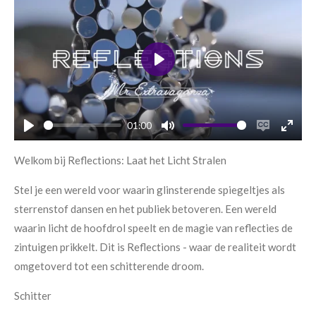
P
l
a
01:00
y
P
M
E
E
l
u
n
n
Welkom bij Reflections: Laat het Licht Stralen
a
t
a
t
Stel je een wereld voor waarin glinsterende spiegeltjes als
y
e
b
e
sterrenstof dansen en het publiek betoveren. Een wereld
l
r
waarin licht de hoofdrol speelt en de magie van reflecties de
e
f
c
u
zintuigen prikkelt. Dit is Reflections - waar de realiteit wordt
a
l
omgetoverd tot een schitterende droom.
p
l
Schitter
t
s