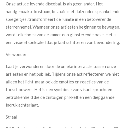
i
c
Onze act, de levende discobal, is als geen ander. Het
o
r
handgemaakte kostuum, bezaaid met duizenden sprankelende
n
e
spiegeltjes, transformeert de ruimte in een betoverende
s
e
sterrenhemel. Wanneer onze artiesten beginnen te bewegen,
n
wordt elke hoek van de kamer een glinsterende oase. Het is
een visueel spektakel dat je laat schitteren van bewondering.
Verwonder
Laat je verwonderen door de unieke interactie tussen onze
artiesten en het publiek. Tijdens onze act reflecteren we niet
alleen het licht, maar ook de emoties en reacties van de
toeschouwers. Het is een symbiose van visuele pracht en
betrokkenheid die de zintuigen prikkelt en een diepgaande
indruk achterlaat.
Straal