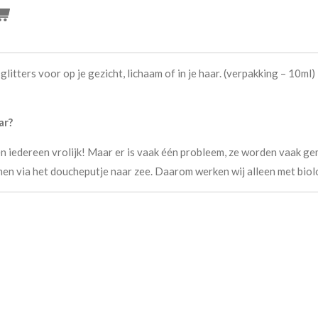
glitters voor op je gezicht, lichaam of in je haar. (verpakking – 10ml
ar?
ken iedereen vrolijk! Maar er is vaak één probleem, ze worden vaak g
omen via het doucheputje naar zee. Daarom werken wij alleen met biol