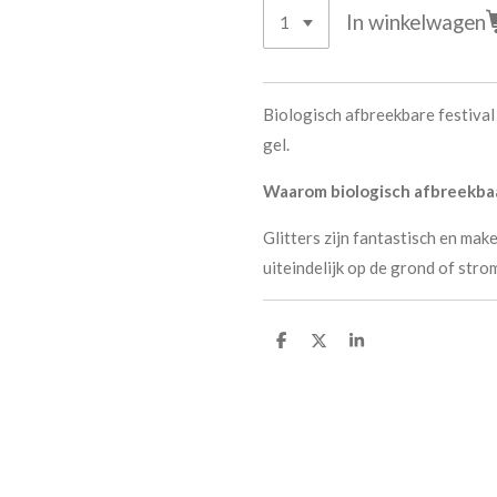
In winkelwagen
Biologisch afbreekbare festival 
gel.
Waarom biologisch afbreekba
Glitters zijn fantastisch en ma
uiteindelijk op de grond of str
D
D
S
e
e
h
l
e
a
e
l
r
n
e