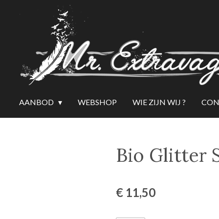
Ga
direct
naar
de
hoofdinhoud
AANBOD
WEBSHOP
WIE ZIJN WIJ ?
CON
Bio Glitter 
€ 11,50